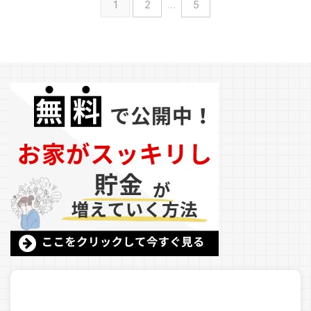
1
2
…
5