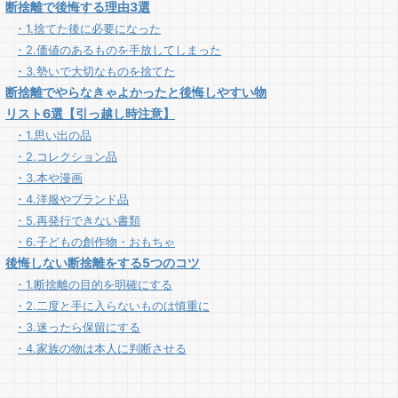
断捨離で後悔する理由3選
1.捨てた後に必要になった
2.価値のあるものを手放してしまった
3.勢いで大切なものを捨てた
断捨離でやらなきゃよかったと後悔しやすい物
リスト6選【引っ越し時注意】
1.思い出の品
2.コレクション品
3.本や漫画
4.洋服やブランド品
5.再発行できない書類
6.子どもの創作物・おもちゃ
後悔しない断捨離をする5つのコツ
1.断捨離の目的を明確にする
2.二度と手に入らないものは慎重に
3.迷ったら保留にする
4.家族の物は本人に判断させる
5.自分の気持ちを大切にする
断捨離の後悔よりも効果がすごい3つの理由