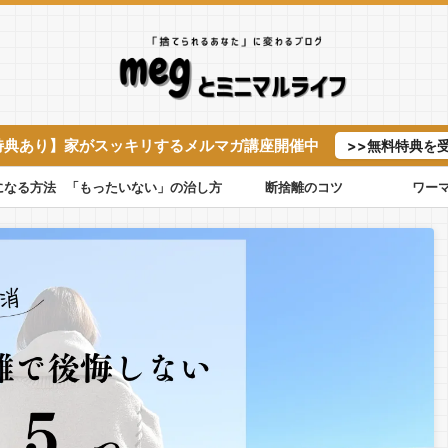
特典あり】家がスッキリするメルマガ講座開催中
>>無料特典を
になる方法
「もったいない」の治し方
断捨離のコツ
ワー