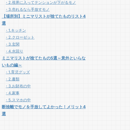
2.視界に入ってテンションが下がるモノ
3.売れるなら手放すモノ
【場所別】ミニマリストが捨てたものリスト4
選
1.キッチン
2.クローゼット
3.玄関
4.水回り
ミニマリストが捨てたもの5選～意外といらな
いもの編～
1.育児グッズ
2.書類
3.お財布の中
4.家事
5.スマホの中
断捨離でモノを手放してよかった！メリット4
選
1.自分軸で生きられる
2.お金が貯まる