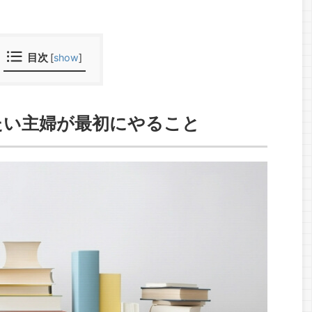
目次
[
show
]
たい主婦が最初にやること