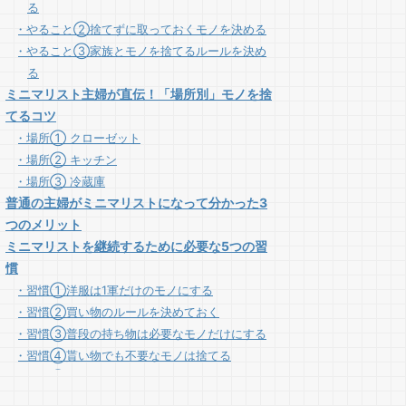
る
やること②捨てずに取っておくモノを決める
やること③家族とモノを捨てるルールを決め
る
ミニマリスト主婦が直伝！「場所別」モノを捨
てるコツ
場所① クローゼット
場所② キッチン
場所③ 冷蔵庫
普通の主婦がミニマリストになって分かった3
つのメリット
ミニマリストを継続するために必要な5つの習
慣
習慣①洋服は1軍だけのモノにする
習慣②買い物のルールを決めておく
習慣③普段の持ち物は必要なモノだけにする
習慣④貰い物でも不要なモノは捨てる
習慣⑤断捨離よりも子育て優先
まとめ│ミニマリストになれば生活の質が向上