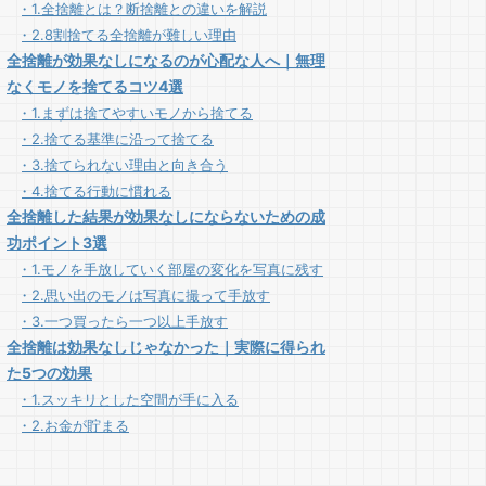
1.全捨離とは？断捨離との違いを解説
2.8割捨てる全捨離が難しい理由
全捨離が効果なしになるのが心配な人へ｜無理
なくモノを捨てるコツ4選
1.まずは捨てやすいモノから捨てる
2.捨てる基準に沿って捨てる
3.捨てられない理由と向き合う
4.捨てる行動に慣れる
全捨離した結果が効果なしにならないための成
功ポイント3選
1.モノを手放していく部屋の変化を写真に残す
2.思い出のモノは写真に撮って手放す
3.一つ買ったら一つ以上手放す
全捨離は効果なしじゃなかった｜実際に得られ
た5つの効果
1.スッキリとした空間が手に入る
2.お金が貯まる
3.掃除が楽になる
4.性格が穏やかになる